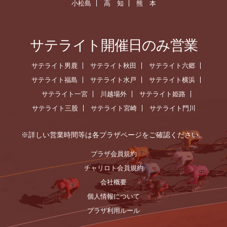
小松島
高 知
熊 本
サテライト開催日のみ営業
サテライト男鹿
サテライト秋田
サテライト六郷
サテライト福島
サテライト水戸
サテライト横浜
サテライト一宮
川越場外
サテライト姫路
サテライト三股
サテライト宮崎
サテライト門川
※詳しい営業時間等は各プラザページをご確認ください。
プラザ会員規約
チャリロト会員規約
会社概要
個人情報について
プラザ利用ルール