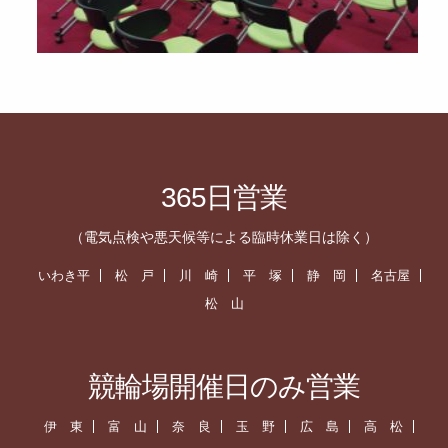
365日営業
（電気点検や悪天候等による臨時休業日は除く）
いわき平
松 戸
川 崎
平 塚
静 岡
名古屋
松 山
競輪場開催日のみ営業
伊 東
富 山
奈 良
玉 野
広 島
高 松