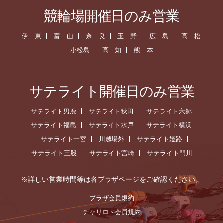
競輪場開催日のみ営業
伊 東
富 山
奈 良
玉 野
広 島
高 松
小松島
高 知
熊 本
サテライト開催日のみ営業
サテライト男鹿
サテライト秋田
サテライト六郷
サテライト福島
サテライト水戸
サテライト横浜
サテライト一宮
川越場外
サテライト姫路
サテライト三股
サテライト宮崎
サテライト門川
※詳しい営業時間等は各プラザページをご確認ください。
プラザ会員規約
チャリロト会員規約