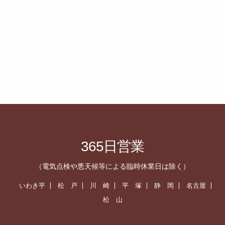
365日営業
（電気点検や悪天候等による臨時休業日は除く）
いわき平
松 戸
川 崎
平 塚
静 岡
名古屋
松 山