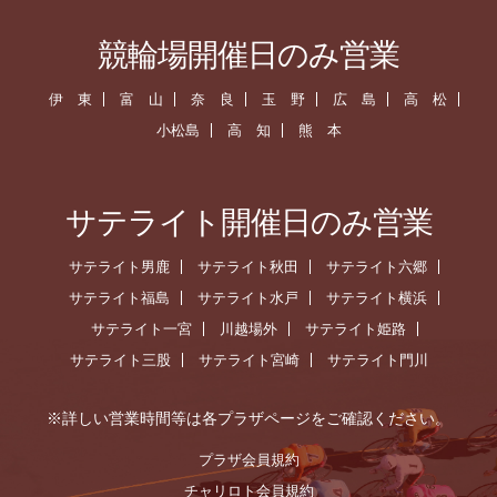
競輪場開催日のみ営業
伊 東
富 山
奈 良
玉 野
広 島
高 松
小松島
高 知
熊 本
サテライト開催日のみ営業
サテライト男鹿
サテライト秋田
サテライト六郷
サテライト福島
サテライト水戸
サテライト横浜
サテライト一宮
川越場外
サテライト姫路
サテライト三股
サテライト宮崎
サテライト門川
※詳しい営業時間等は各プラザページをご確認ください。
プラザ会員規約
チャリロト会員規約