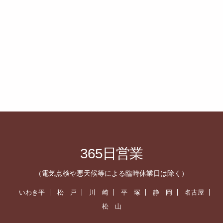
365日営業
（電気点検や悪天候等による臨時休業日は除く）
いわき平
松 戸
川 崎
平 塚
静 岡
名古屋
松 山