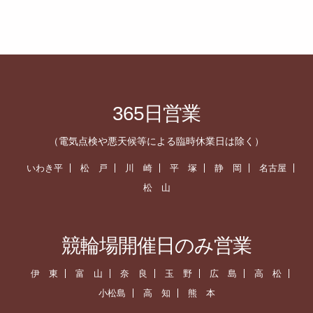
365日営業
（電気点検や悪天候等による臨時休業日は除く）
いわき平
松 戸
川 崎
平 塚
静 岡
名古屋
松 山
競輪場開催日のみ営業
伊 東
富 山
奈 良
玉 野
広 島
高 松
小松島
高 知
熊 本