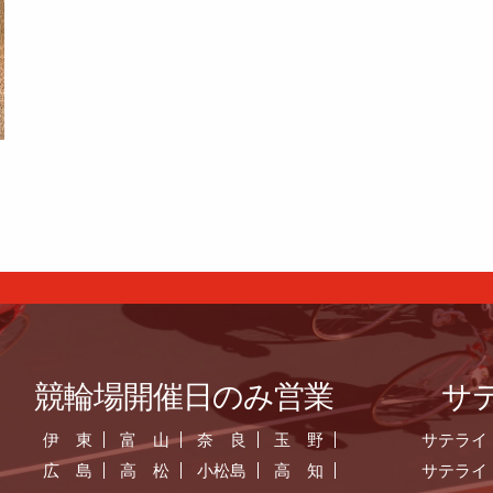
競輪場開催日のみ営業
サ
伊 東
富 山
奈 良
玉 野
サテライ
広 島
高 松
小松島
高 知
サテライ