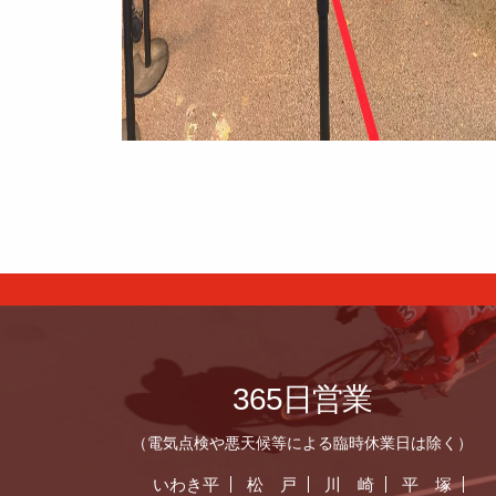
365日営業
（電気点検や悪天候等による臨時休業日は除く）
いわき平
松 戸
川 崎
平 塚