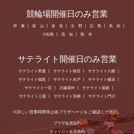
競輪場開催日のみ営業
伊 東
富 山
奈 良
玉 野
広 島
高 松
小松島
高 知
熊 本
サテライト開催日のみ営業
サテライト男鹿
サテライト秋田
サテライト六郷
サテライト福島
サテライト水戸
サテライト横浜
サテライト一宮
川越場外
サテライト姫路
サテライト三股
サテライト宮崎
サテライト門川
※詳しい営業時間等は各プラザページをご確認ください。
プラザ会員規約
チャリロト会員規約