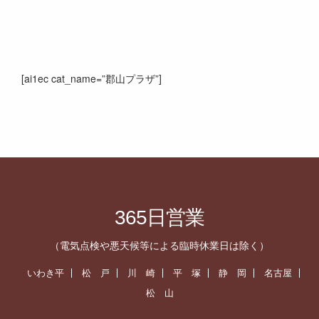
[ai1ec cat_name=”郡山プラザ”]
365日営業
（電気点検や悪天候等による臨時休業日は除く）
いわき平
松 戸
川 崎
平 塚
静 岡
名古屋
松 山