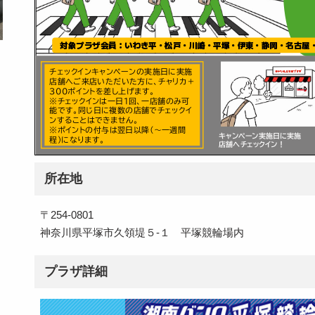
所在地
〒254-0801
神奈川県平塚市久領堤５‐１ 平塚競輪場内
プラザ詳細