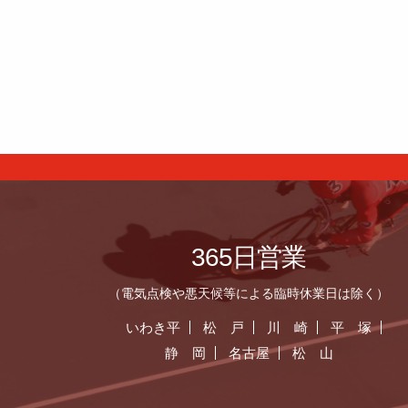
365日営業
（電気点検や悪天候等による臨時休業日は除く）
いわき平
松 戸
川 崎
平 塚
静 岡
名古屋
松 山