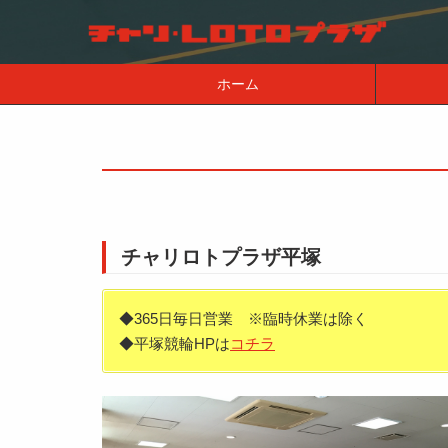
ホーム
チャリロトプラザ平塚
◆365日毎日営業 ※臨時休業は除く
◆平塚競輪HPは
コチラ