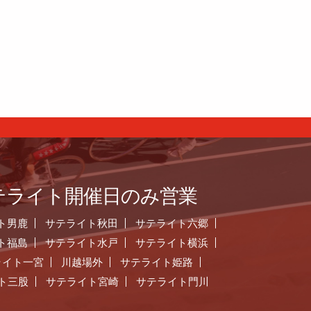
テライト開催日のみ営業
ト男鹿
サテライト秋田
サテライト六郷
ト福島
サテライト水戸
サテライト横浜
ライト一宮
川越場外
サテライト姫路
ト三股
サテライト宮崎
サテライト門川