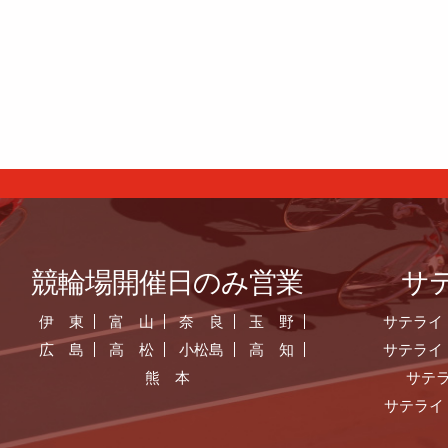
競輪場開催日のみ営業
サ
伊 東
富 山
奈 良
玉 野
サテライ
広 島
高 松
小松島
高 知
サテライ
熊 本
サテ
サテライ