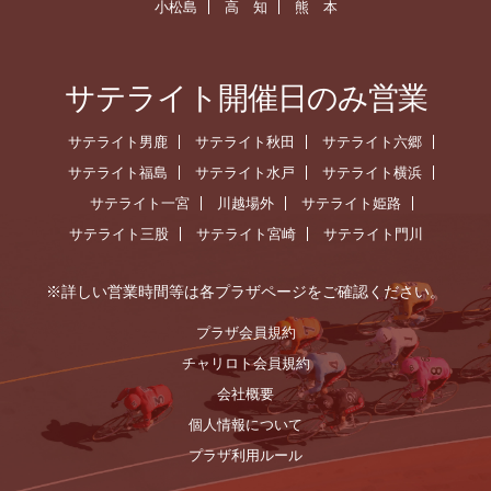
小松島
高 知
熊 本
サテライト開催日のみ営業
サテライト男鹿
サテライト秋田
サテライト六郷
サテライト福島
サテライト水戸
サテライト横浜
サテライト一宮
川越場外
サテライト姫路
サテライト三股
サテライト宮崎
サテライト門川
※詳しい営業時間等は各プラザページをご確認ください。
プラザ会員規約
チャリロト会員規約
会社概要
個人情報について
プラザ利用ルール