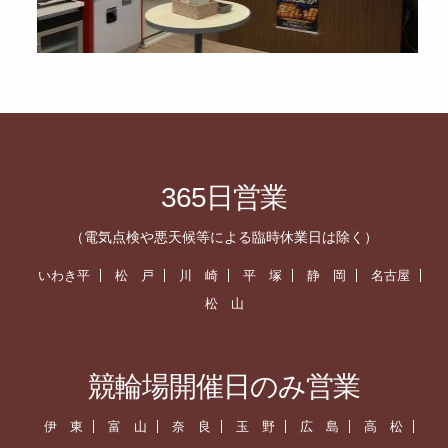
365日営業
（電気点検や悪天候等による臨時休業日は除く）
いわき平
松 戸
川 崎
平 塚
静 岡
名古屋
松 山
競輪場開催日のみ営業
伊 東
富 山
奈 良
玉 野
広 島
高 松