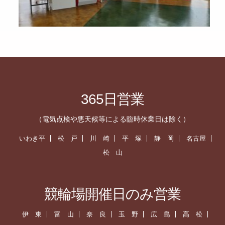
365日営業
（電気点検や悪天候等による臨時休業日は除く）
いわき平
松 戸
川 崎
平 塚
静 岡
名古屋
松 山
競輪場開催日のみ営業
伊 東
富 山
奈 良
玉 野
広 島
高 松