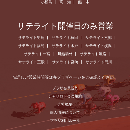
小松島
高 知
熊 本
サテライト開催日のみ営業
サテライト男鹿
サテライト秋田
サテライト六郷
サテライト福島
サテライト水戸
サテライト横浜
サテライト一宮
川越場外
サテライト姫路
サテライト三股
サテライト宮崎
サテライト門川
※詳しい営業時間等は各プラザページをご確認ください。
プラザ会員規約
チャリロト会員規約
会社概要
個人情報について
プラザ利用ルール