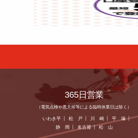
365日営業
（電気点検や悪天候等による臨時休業日は除く）
いわき平
松 戸
川 崎
平 塚
静 岡
名古屋
松 山