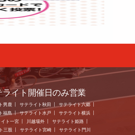
テライト開催日のみ営業
ト男鹿
サテライト秋田
サテライト六郷
ト福島
サテライト水戸
サテライト横浜
ライト一宮
川越場外
サテライト姫路
ト三股
サテライト宮崎
サテライト門川