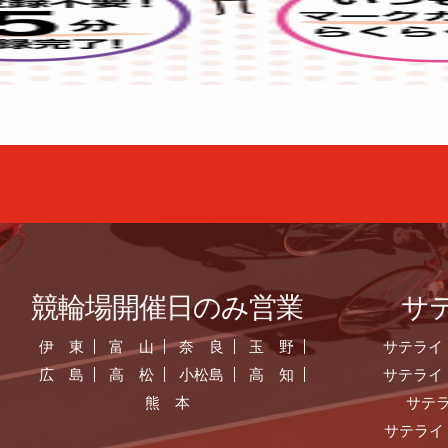
競輪場開催日のみ営業
サ
伊 東
富 山
奈 良
玉 野
サテライ
広 島
高 松
小松島
高 知
サテライ
熊 本
サテ
サテライ