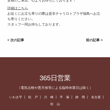
皆様のご来店、心よりお待ちしております！
詳細はこちら
お近くにお立ち寄りの際は是非チャリロトプラザ福島へお立
ち寄りください。
スタッフ一同お待ちしております。
< 次の記事
前の記事 >
365日営業
（電気点検や悪天候等による臨時休業日は除く）
いわき平
松 戸
川 崎
平 塚
静 岡
名古屋
松 山