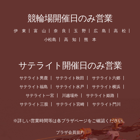
競輪場開催日のみ営業
伊 東
富 山
奈 良
玉 野
広 島
高 松
小松島
高 知
熊 本
サテライト開催日のみ営業
サテライト男鹿
サテライト秋田
サテライト六郷
サテライト福島
サテライト水戸
サテライト横浜
サテライト一宮
川越場外
サテライト姫路
サテライト三股
サテライト宮崎
サテライト門川
※詳しい営業時間等は各プラザページをご確認ください。
プラザ会員規約