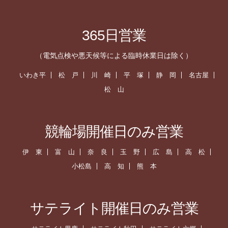
365日営業
（電気点検や悪天候等による臨時休業日は除く）
いわき平
松 戸
川 崎
平 塚
静 岡
名古屋
松 山
競輪場開催日のみ営業
伊 東
富 山
奈 良
玉 野
広 島
高 松
小松島
高 知
熊 本
サテライト開催日のみ営業