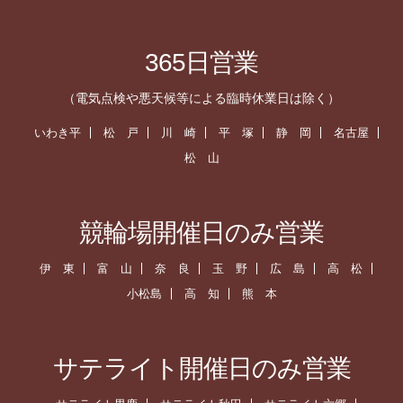
365日営業
（電気点検や悪天候等による臨時休業日は除く）
いわき平
松 戸
川 崎
平 塚
静 岡
名古屋
松 山
競輪場開催日のみ営業
伊 東
富 山
奈 良
玉 野
広 島
高 松
小松島
高 知
熊 本
サテライト開催日のみ営業