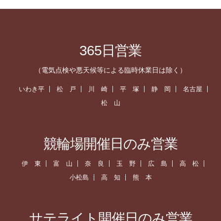
365日営業
（電気点検や悪天候等による臨時休業日は除く）
いわき平
松 戸
川 崎
平 塚
静 岡
名古屋
松 山
競輪場開催日のみ営業
伊 東
富 山
奈 良
玉 野
広 島
高 松
小松島
高 知
熊 本
サテライト開催日のみ営業