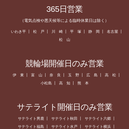
365日営業
（電気点検や悪天候等による臨時休業日は除く）
いわき平
松 戸
川 崎
平 塚
静 岡
名古屋
松 山
競輪場開催日のみ営業
伊 東
富 山
奈 良
玉 野
広 島
高 松
小松島
高 知
熊 本
サテライト開催日のみ営業
サテライト男鹿
サテライト秋田
サテライト六郷
サテライト福島
サテライト水戸
サテライト横浜