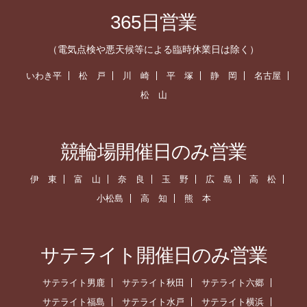
365日営業
（電気点検や悪天候等による臨時休業日は除く）
いわき平
松 戸
川 崎
平 塚
静 岡
名古屋
松 山
競輪場開催日のみ営業
伊 東
富 山
奈 良
玉 野
広 島
高 松
小松島
高 知
熊 本
サテライト開催日のみ営業
サテライト男鹿
サテライト秋田
サテライト六郷
サテライト福島
サテライト水戸
サテライト横浜