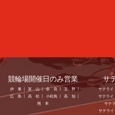
競輪場開催日のみ営業
サ
伊 東
富 山
奈 良
玉 野
サテライ
広 島
高 松
小松島
高 知
サテライ
熊 本
サテ
サテライ