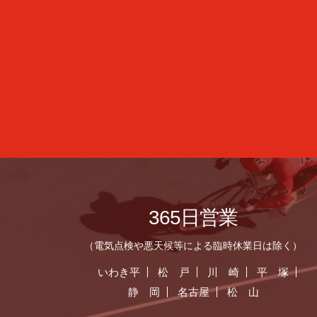
365日営業
（電気点検や悪天候等による臨時休業日は除く）
いわき平
松 戸
川 崎
平 塚
静 岡
名古屋
松 山