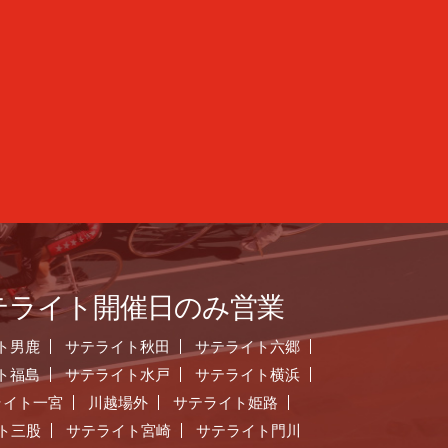
テライト開催日のみ営業
ト男鹿
サテライト秋田
サテライト六郷
ト福島
サテライト水戸
サテライト横浜
ライト一宮
川越場外
サテライト姫路
ト三股
サテライト宮崎
サテライト門川