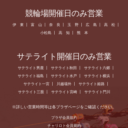
競輪場開催日のみ営業
伊 東
富 山
奈 良
玉 野
広 島
高 松
小松島
高 知
熊 本
サテライト開催日のみ営業
サテライト男鹿
サテライト秋田
サテライト六郷
サテライト福島
サテライト水戸
サテライト横浜
サテライト一宮
川越場外
サテライト姫路
サテライト三股
サテライト宮崎
サテライト門川
※詳しい営業時間等は各プラザページをご確認ください。
プラザ会員規約
チャリロト会員規約