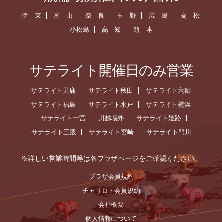
伊 東
富 山
奈 良
玉 野
広 島
高 松
小松島
高 知
熊 本
サテライト開催日のみ営業
サテライト男鹿
サテライト秋田
サテライト六郷
サテライト福島
サテライト水戸
サテライト横浜
サテライト一宮
川越場外
サテライト姫路
サテライト三股
サテライト宮崎
サテライト門川
※詳しい営業時間等は各プラザページをご確認ください。
プラザ会員規約
チャリロト会員規約
会社概要
個人情報について