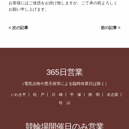
お客様にはご迷惑をお掛け致しますが、ご了承の程よろしく
お願い申し上げます。
< 次の記事
前の記事 >
365日営業
（電気点検や悪天候等による臨時休業日は除く）
いわき平
松 戸
川 崎
平 塚
静 岡
名古屋
松 山
競輪場開催日のみ営業