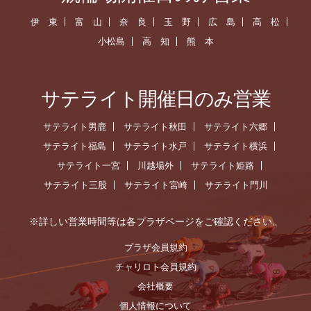
伊 東
富 山
奈 良
玉 野
広 島
高 松
小松島
高 知
熊 本
サテライト開催日のみ営業
サテライト男鹿
サテライト秋田
サテライト六郷
サテライト福島
サテライト水戸
サテライト横浜
サテライト一宮
川越場外
サテライト姫路
サテライト三股
サテライト宮崎
サテライト門川
※詳しい営業時間等は各プラザページをご確認ください。
プラザ会員規約
チャリロト会員規約
会社概要
個人情報について