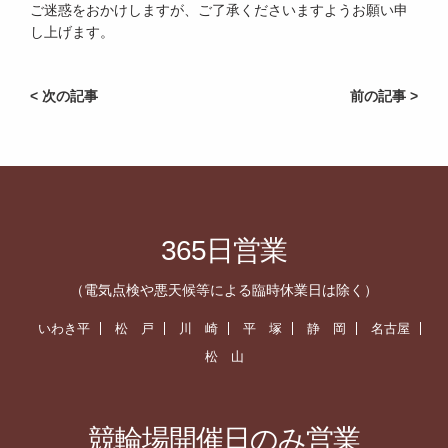
ご迷惑をおかけしますが、ご了承くださいますようお願い申
し上げます。
< 次の記事
前の記事 >
365日営業
（電気点検や悪天候等による臨時休業日は除く）
いわき平
松 戸
川 崎
平 塚
静 岡
名古屋
松 山
競輪場開催日のみ営業