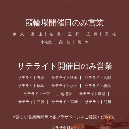
競輪場開催日のみ営業
伊 東
富 山
奈 良
玉 野
広 島
高 松
小松島
高 知
熊 本
サテライト開催日のみ営業
サテライト男鹿
サテライト秋田
サテライト六郷
サテライト福島
サテライト水戸
サテライト横浜
サテライト一宮
川越場外
サテライト姫路
サテライト三股
サテライト宮崎
サテライト門川
※詳しい営業時間等は各プラザページをご確認ください。
プラザ会員規約