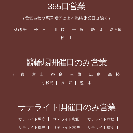
365日営業
（電気点検や悪天候等による臨時休業日は除く）
いわき平
松 戸
川 崎
平 塚
静 岡
名古屋
松 山
競輪場開催日のみ営業
伊 東
富 山
奈 良
玉 野
広 島
高 松
小松島
高 知
熊 本
サテライト開催日のみ営業
サテライト男鹿
サテライト秋田
サテライト六郷
サテライト福島
サテライト水戸
サテライト横浜