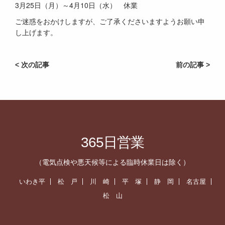
3月25日（月）～4月10日（水） 休業
ご迷惑をおかけしますが、ご了承くださいますようお願い申
し上げます。
< 次の記事
前の記事 >
365日営業
（電気点検や悪天候等による臨時休業日は除く）
いわき平
松 戸
川 崎
平 塚
静 岡
名古屋
松 山