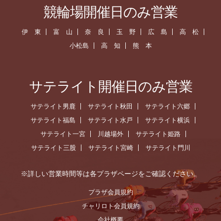
競輪場開催日のみ営業
伊 東
富 山
奈 良
玉 野
広 島
高 松
小松島
高 知
熊 本
サテライト開催日のみ営業
サテライト男鹿
サテライト秋田
サテライト六郷
サテライト福島
サテライト水戸
サテライト横浜
サテライト一宮
川越場外
サテライト姫路
サテライト三股
サテライト宮崎
サテライト門川
※詳しい営業時間等は各プラザページをご確認ください。
プラザ会員規約
チャリロト会員規約
会社概要