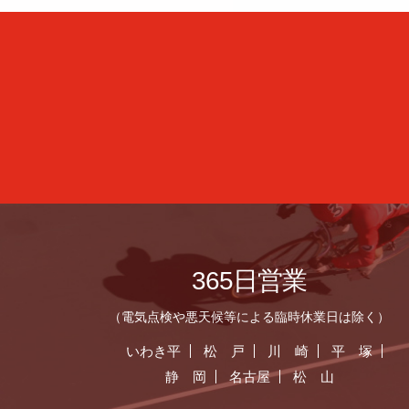
365日営業
（電気点検や悪天候等による臨時休業日は除く）
いわき平
松 戸
川 崎
平 塚
静 岡
名古屋
松 山