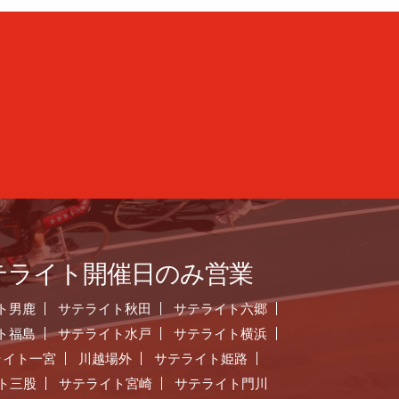
テライト開催日のみ営業
ト男鹿
サテライト秋田
サテライト六郷
ト福島
サテライト水戸
サテライト横浜
ライト一宮
川越場外
サテライト姫路
ト三股
サテライト宮崎
サテライト門川