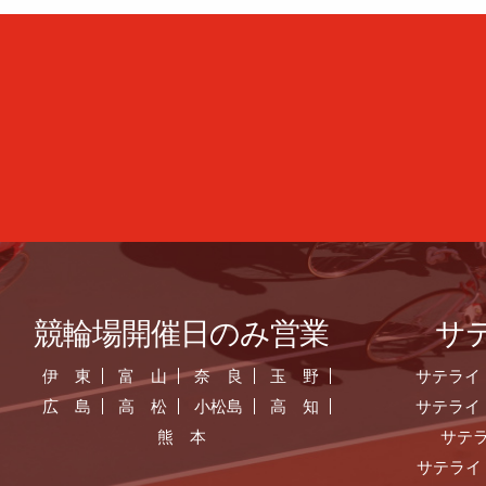
競輪場開催日のみ営業
サ
伊 東
富 山
奈 良
玉 野
サテライ
広 島
高 松
小松島
高 知
サテライ
熊 本
サテ
サテライ