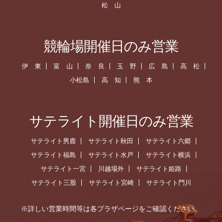
松 山
競輪場開催日のみ営業
伊 東
富 山
奈 良
玉 野
広 島
高 松
小松島
高 知
熊 本
サテライト開催日のみ営業
サテライト男鹿
サテライト秋田
サテライト六郷
サテライト福島
サテライト水戸
サテライト横浜
サテライト一宮
川越場外
サテライト姫路
サテライト三股
サテライト宮崎
サテライト門川
※詳しい営業時間等は各プラザページをご確認ください。