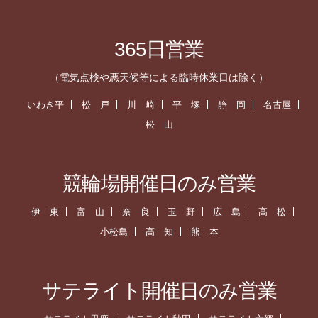
365日営業
（電気点検や悪天候等による臨時休業日は除く）
いわき平
松 戸
川 崎
平 塚
静 岡
名古屋
松 山
競輪場開催日のみ営業
伊 東
富 山
奈 良
玉 野
広 島
高 松
小松島
高 知
熊 本
サテライト開催日のみ営業