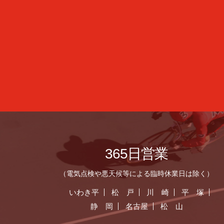
365日営業
（電気点検や悪天候等による臨時休業日は除く）
いわき平
松 戸
川 崎
平 塚
静 岡
名古屋
松 山