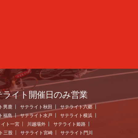
テライト開催日のみ営業
ト男鹿
サテライト秋田
サテライト六郷
ト福島
サテライト水戸
サテライト横浜
ライト一宮
川越場外
サテライト姫路
ト三股
サテライト宮崎
サテライト門川