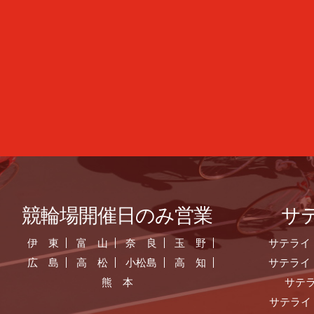
競輪場開催日のみ営業
サ
伊 東
富 山
奈 良
玉 野
サテライ
広 島
高 松
小松島
高 知
サテライ
熊 本
サテ
サテライ