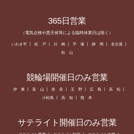
365日営業
（電気点検や悪天候等による臨時休業日は除く）
いわき平
松 戸
川 崎
平 塚
静 岡
名古屋
松 山
競輪場開催日のみ営業
伊 東
富 山
奈 良
玉 野
広 島
高 松
小松島
高 知
熊 本
サテライト開催日のみ営業