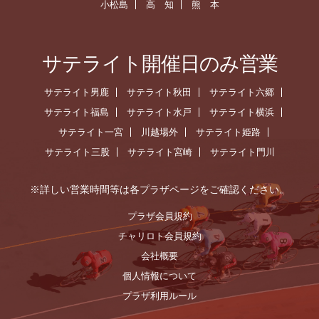
小松島
高 知
熊 本
サテライト開催日のみ営業
サテライト男鹿
サテライト秋田
サテライト六郷
サテライト福島
サテライト水戸
サテライト横浜
サテライト一宮
川越場外
サテライト姫路
サテライト三股
サテライト宮崎
サテライト門川
※詳しい営業時間等は各プラザページをご確認ください。
プラザ会員規約
チャリロト会員規約
会社概要
個人情報について
プラザ利用ルール