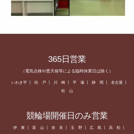
365日営業
（電気点検や悪天候等による臨時休業日は除く）
いわき平
松 戸
川 崎
平 塚
静 岡
名古屋
松 山
競輪場開催日のみ営業
伊 東
富 山
奈 良
玉 野
広 島
高 松