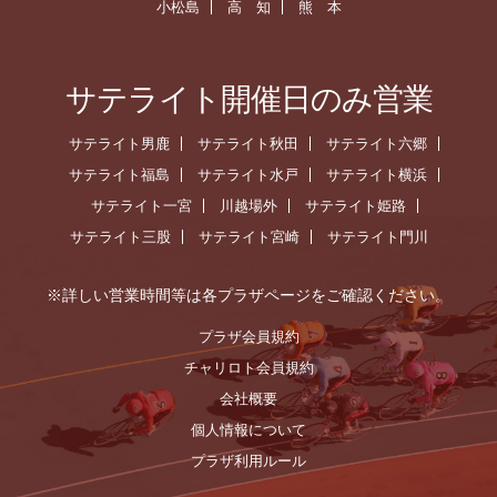
小松島
高 知
熊 本
サテライト開催日のみ営業
サテライト男鹿
サテライト秋田
サテライト六郷
サテライト福島
サテライト水戸
サテライト横浜
サテライト一宮
川越場外
サテライト姫路
サテライト三股
サテライト宮崎
サテライト門川
※詳しい営業時間等は各プラザページをご確認ください。
プラザ会員規約
チャリロト会員規約
会社概要
個人情報について
プラザ利用ルール