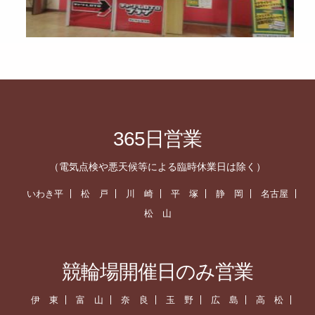
365日営業
（電気点検や悪天候等による臨時休業日は除く）
いわき平
松 戸
川 崎
平 塚
静 岡
名古屋
松 山
競輪場開催日のみ営業
伊 東
富 山
奈 良
玉 野
広 島
高 松