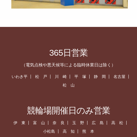
365日営業
（電気点検や悪天候等による臨時休業日は除く）
いわき平
松 戸
川 崎
平 塚
静 岡
名古屋
松 山
競輪場開催日のみ営業
伊 東
富 山
奈 良
玉 野
広 島
高 松
小松島
高 知
熊 本