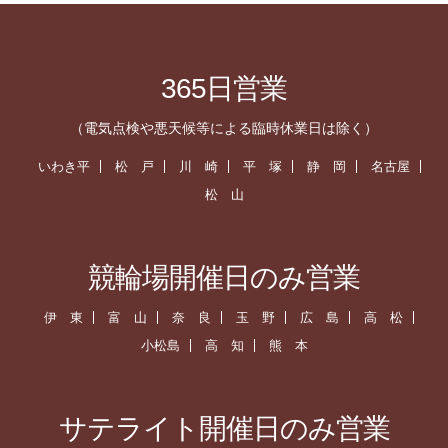
365日営業
（電気点検や悪天候等による臨時休業日は除く）
いわき平
松 戸
川 崎
平 塚
静 岡
名古屋
松 山
競輪場開催日のみ営業
伊 東
富 山
奈 良
玉 野
広 島
高 松
小松島
高 知
熊 本
サテライト開催日のみ営業