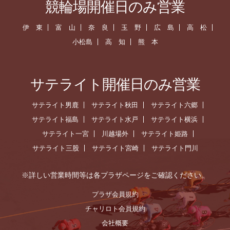
競輪場開催日のみ営業
伊 東
富 山
奈 良
玉 野
広 島
高 松
小松島
高 知
熊 本
サテライト開催日のみ営業
サテライト男鹿
サテライト秋田
サテライト六郷
サテライト福島
サテライト水戸
サテライト横浜
サテライト一宮
川越場外
サテライト姫路
サテライト三股
サテライト宮崎
サテライト門川
※詳しい営業時間等は各プラザページをご確認ください。
プラザ会員規約
チャリロト会員規約
会社概要