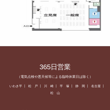
365日営業
（電気点検や悪天候等による臨時休業日は除く）
いわき平
松 戸
川 崎
平 塚
静 岡
名古屋
松 山