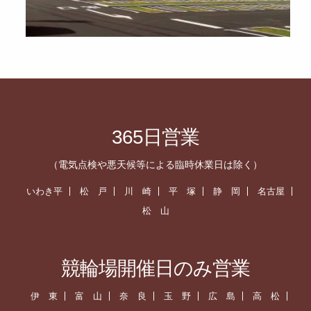
365日営業
（電気点検や悪天候等による臨時休業日は除く）
いわき平
松 戸
川 崎
平 塚
静 岡
名古屋
松 山
競輪場開催日のみ営業
伊 東
富 山
奈 良
玉 野
広 島
高 松