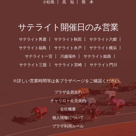
小松島
高 知
熊 本
サテライト開催日のみ営業
サテライト男鹿
サテライト秋田
サテライト六郷
サテライト福島
サテライト水戸
サテライト横浜
サテライト一宮
川越場外
サテライト姫路
サテライト三股
サテライト宮崎
サテライト門川
※詳しい営業時間等は各プラザページをご確認ください。
プラザ会員規約
チャリロト会員規約
会社概要
個人情報について
プラザ利用ルール