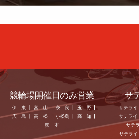
競輪場開催日のみ営業
サ
伊 東
富 山
奈 良
玉 野
サテライ
広 島
高 松
小松島
高 知
サテライ
熊 本
サテ
サテライ