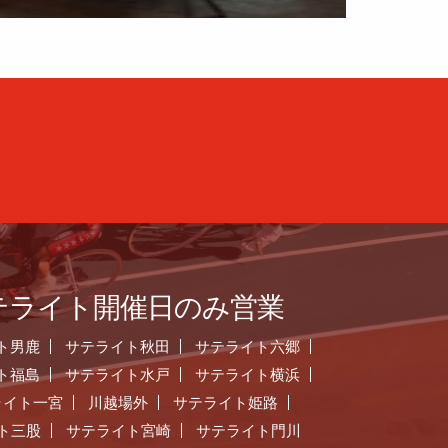
テライト開催日のみ営業
ト男鹿
サテライト秋田
サテライト六郷
ト福島
サテライト水戸
サテライト横浜
ライト一宮
川越場外
サテライト姫路
ト三股
サテライト宮崎
サテライト門川