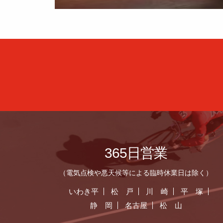
365日営業
（電気点検や悪天候等による臨時休業日は除く）
いわき平
松 戸
川 崎
平 塚
静 岡
名古屋
松 山