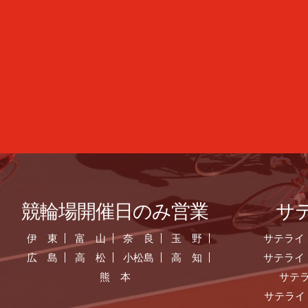
競輪場開催日のみ営業
サ
伊 東
富 山
奈 良
玉 野
サテライ
広 島
高 松
小松島
高 知
サテライ
熊 本
サテ
サテライ