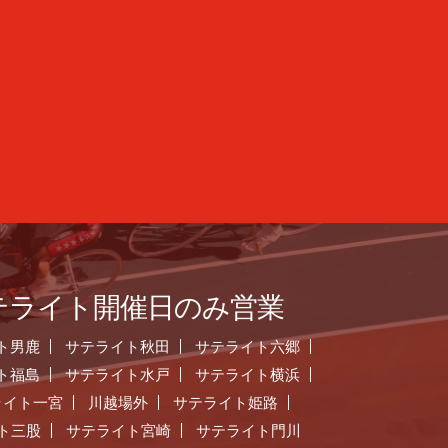
テライト開催日のみ営業
ト男鹿
サテライト秋田
サテライト六郷
ト福島
サテライト水戸
サテライト横浜
ライト一宮
川越場外
サテライト姫路
ト三股
サテライト宮崎
サテライト門川