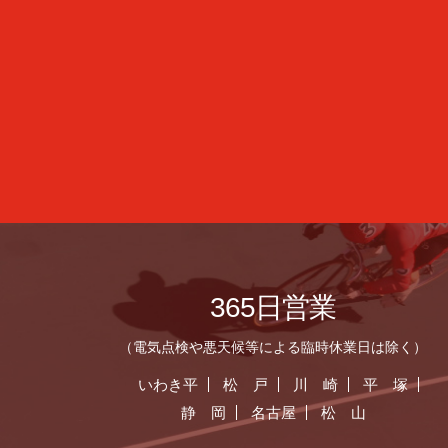
365日営業
（電気点検や悪天候等による臨時休業日は除く）
いわき平
松 戸
川 崎
平 塚
静 岡
名古屋
松 山