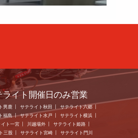
テライト開催日のみ営業
ト男鹿
サテライト秋田
サテライト六郷
ト福島
サテライト水戸
サテライト横浜
ライト一宮
川越場外
サテライト姫路
ト三股
サテライト宮崎
サテライト門川