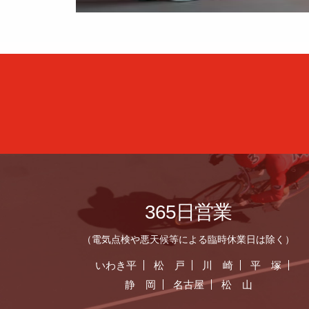
365日営業
（電気点検や悪天候等による臨時休業日は除く）
いわき平
松 戸
川 崎
平 塚
静 岡
名古屋
松 山