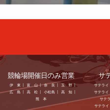
競輪場開催日のみ営業
サ
伊 東
富 山
奈 良
玉 野
サテライ
広 島
高 松
小松島
高 知
サテライ
熊 本
サテ
サテライ