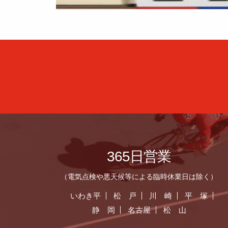
365日営業
（電気点検や悪天候等による臨時休業日は除く）
いわき平
松 戸
川 崎
平 塚
静 岡
名古屋
松 山