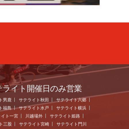
テライト開催日のみ営業
ト男鹿
サテライト秋田
サテライト六郷
ト福島
サテライト水戸
サテライト横浜
ライト一宮
川越場外
サテライト姫路
ト三股
サテライト宮崎
サテライト門川