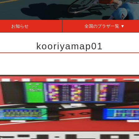
お知らせ
全国の
プラザ一覧 ▼
kooriyamap01