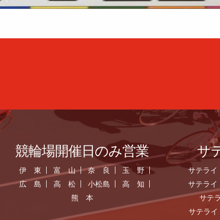
競輪場開催日のみ営業
サ
伊 東
富 山
奈 良
玉 野
サテライ
広 島
高 松
小松島
高 知
サテライ
熊 本
サテ
サテライ