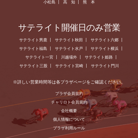
小松島
高 知
熊 本
サテライト開催日のみ営業
サテライト男鹿
サテライト秋田
サテライト六郷
サテライト福島
サテライト水戸
サテライト横浜
サテライト一宮
川越場外
サテライト姫路
サテライト三股
サテライト宮崎
サテライト門川
※詳しい営業時間等は各プラザページをご確認ください。
プラザ会員規約
チャリロト会員規約
会社概要
個人情報について
プラザ利用ルール