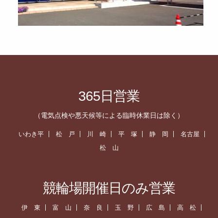
365日営業
（電気点検や悪天候等による臨時休業日は除く）
いわき平
松 戸
川 崎
平 塚
静 岡
名古屋
松 山
競輪場開催日のみ営業
伊 東
富 山
奈 良
玉 野
広 島
高 松