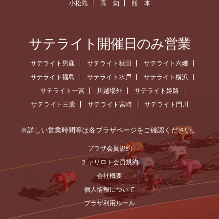
小松島
高 知
熊 本
サテライト開催日のみ営業
サテライト男鹿
サテライト秋田
サテライト六郷
サテライト福島
サテライト水戸
サテライト横浜
サテライト一宮
川越場外
サテライト姫路
サテライト三股
サテライト宮崎
サテライト門川
※詳しい営業時間等は各プラザページをご確認ください。
プラザ会員規約
チャリロト会員規約
会社概要
個人情報について
プラザ利用ルール