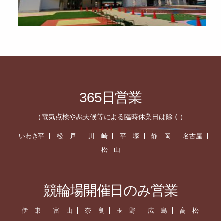
365日営業
（電気点検や悪天候等による臨時休業日は除く）
いわき平
松 戸
川 崎
平 塚
静 岡
名古屋
松 山
競輪場開催日のみ営業
伊 東
富 山
奈 良
玉 野
広 島
高 松