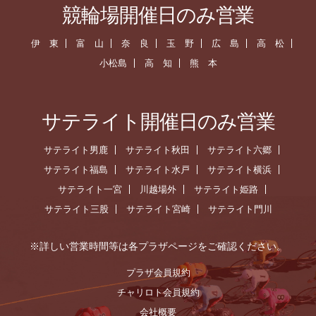
競輪場開催日のみ営業
伊 東
富 山
奈 良
玉 野
広 島
高 松
小松島
高 知
熊 本
サテライト開催日のみ営業
サテライト男鹿
サテライト秋田
サテライト六郷
サテライト福島
サテライト水戸
サテライト横浜
サテライト一宮
川越場外
サテライト姫路
サテライト三股
サテライト宮崎
サテライト門川
※詳しい営業時間等は各プラザページをご確認ください。
プラザ会員規約
チャリロト会員規約
会社概要