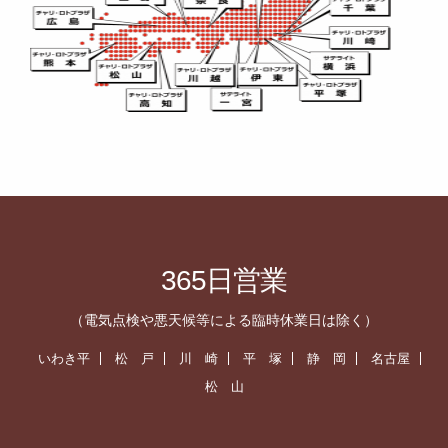
365日営業
（電気点検や悪天候等による臨時休業日は除く）
いわき平
松 戸
川 崎
平 塚
静 岡
名古屋
松 山