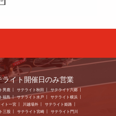
テライト開催日のみ営業
ト男鹿
サテライト秋田
サテライト六郷
ト福島
サテライト水戸
サテライト横浜
ライト一宮
川越場外
サテライト姫路
ト三股
サテライト宮崎
サテライト門川