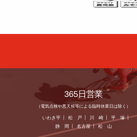
365日営業
（電気点検や悪天候等による臨時休業日は除く）
いわき平
松 戸
川 崎
平 塚
静 岡
名古屋
松 山