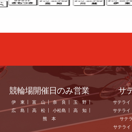
競輪場開催日のみ営業
サ
伊 東
富 山
奈 良
玉 野
サテライ
広 島
高 松
小松島
高 知
サテライ
熊 本
サテ
サテライ