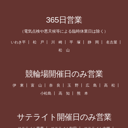
365日営業
（電気点検や悪天候等による臨時休業日は除く）
いわき平
松 戸
川 崎
平 塚
静 岡
名古屋
松 山
競輪場開催日のみ営業
伊 東
富 山
奈 良
玉 野
広 島
高 松
小松島
高 知
熊 本
サテライト開催日のみ営業