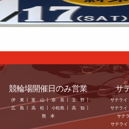
競輪場開催日のみ営業
サ
伊 東
富 山
奈 良
玉 野
サテライ
広 島
高 松
小松島
高 知
サテライ
熊 本
サテ
サテライ