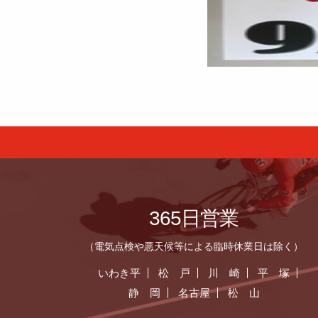
365日営業
（電気点検や悪天候等による臨時休業日は除く）
いわき平
松 戸
川 崎
平 塚
静 岡
名古屋
松 山