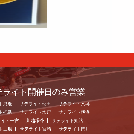
テライト開催日のみ営業
ト男鹿
サテライト秋田
サテライト六郷
ト福島
サテライト水戸
サテライト横浜
ライト一宮
川越場外
サテライト姫路
ト三股
サテライト宮崎
サテライト門川