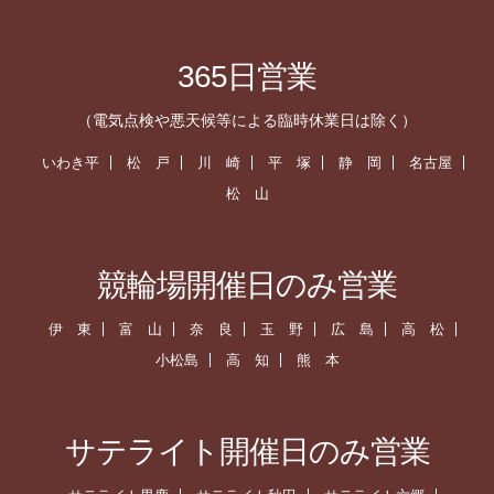
365日営業
（電気点検や悪天候等による臨時休業日は除く）
いわき平
松 戸
川 崎
平 塚
静 岡
名古屋
松 山
競輪場開催日のみ営業
伊 東
富 山
奈 良
玉 野
広 島
高 松
小松島
高 知
熊 本
サテライト開催日のみ営業