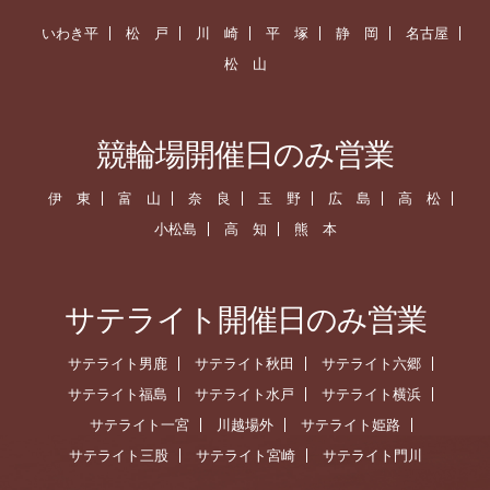
いわき平
松 戸
川 崎
平 塚
静 岡
名古屋
松 山
競輪場開催日のみ営業
伊 東
富 山
奈 良
玉 野
広 島
高 松
小松島
高 知
熊 本
サテライト開催日のみ営業
サテライト男鹿
サテライト秋田
サテライト六郷
サテライト福島
サテライト水戸
サテライト横浜
サテライト一宮
川越場外
サテライト姫路
サテライト三股
サテライト宮崎
サテライト門川