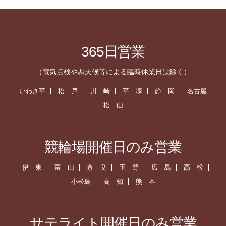
365日営業
（電気点検や悪天候等による臨時休業日は除く）
いわき平
松 戸
川 崎
平 塚
静 岡
名古屋
松 山
競輪場開催日のみ営業
伊 東
富 山
奈 良
玉 野
広 島
高 松
小松島
高 知
熊 本
サテライト開催日のみ営業