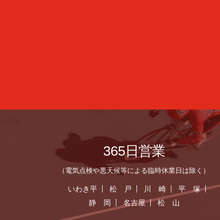
365日営業
（電気点検や悪天候等による臨時休業日は除く）
いわき平
松 戸
川 崎
平 塚
静 岡
名古屋
松 山