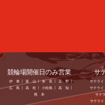
競輪場開催日のみ営業
サ
伊 東
富 山
奈 良
玉 野
サテライ
広 島
高 松
小松島
高 知
サテライ
熊 本
サテ
サテライ