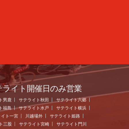
テライト開催日のみ営業
ト男鹿
サテライト秋田
サテライト六郷
ト福島
サテライト水戸
サテライト横浜
ライト一宮
川越場外
サテライト姫路
ト三股
サテライト宮崎
サテライト門川