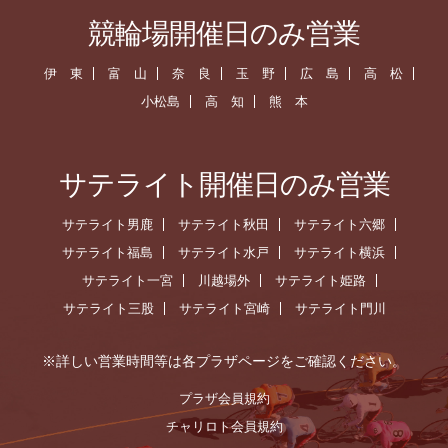
競輪場開催日のみ営業
伊 東
富 山
奈 良
玉 野
広 島
高 松
小松島
高 知
熊 本
サテライト開催日のみ営業
サテライト男鹿
サテライト秋田
サテライト六郷
サテライト福島
サテライト水戸
サテライト横浜
サテライト一宮
川越場外
サテライト姫路
サテライト三股
サテライト宮崎
サテライト門川
※詳しい営業時間等は各プラザページをご確認ください。
プラザ会員規約
チャリロト会員規約