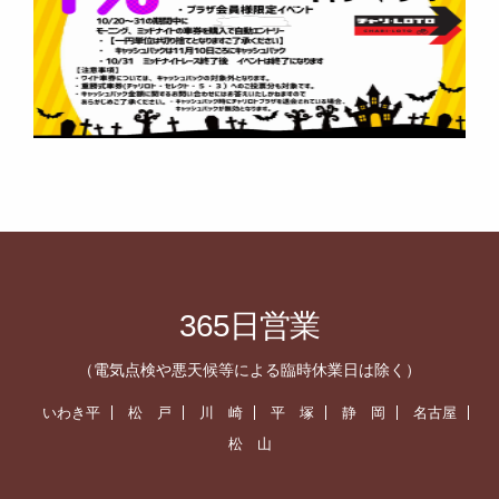
365日営業
（電気点検や悪天候等による臨時休業日は除く）
いわき平
松 戸
川 崎
平 塚
静 岡
名古屋
松 山