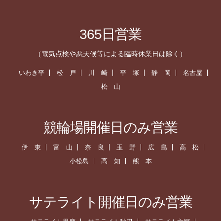
365日営業
（電気点検や悪天候等による臨時休業日は除く）
いわき平
松 戸
川 崎
平 塚
静 岡
名古屋
松 山
競輪場開催日のみ営業
伊 東
富 山
奈 良
玉 野
広 島
高 松
小松島
高 知
熊 本
サテライト開催日のみ営業